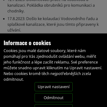
kanalizaci. Pokládka obrubníků pro komunikaci a
chodníky.
17.8.2023: Došlo ke kolaudaci Vodovodního řadu a
splaškové kanalizace, které jsou tímto připraveny k
užívání.
15.9.2023: Došlo ke kolaudaci pozemní komunikace.
Informace o cookies
19.9.2023: Došlo ke kolaudaci veřejného osvětlení a
Cookies jsou malé datové soubory, které nám
veškeré inženýrské sítě jsou v lokalitě dokončeny a
pomáhají pro Vás zjednodušit ovládání webu, měřit
zkolaudovány !!!
jeho funkčnost a lépe zacílit reklamu. Své preference
5.9.2024: Rozdělily jsme pozemek 334/77 na dva
můžete snadno upravit kliknutím na Upravit nastavení.
menší, aby lépe vyhovoval Vašim potřebám!
Nebo cookies kromě těch nejpotřebnějších zcela
odmítnout.
Upravit nastavení
Odmítnout
© Copyright 2026
RD Žežice
|
Cookies
|
Ochrana
osobních údajů